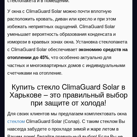
стеклопакета и в помещении.
У окна с ClimaGuard Solar можно почти вплотную
расположить кровать, диван или кресло и при этом
избежать неприятных ощущений. ClimaGuard Solar
уменьшает вероятность образования конденсата и
изморози в краевых зонах окна. Установка стеклопакета
с ClimaGuard Solar обеспечивает
экономию средств на
отоплении
до 45%
, что особенно актуально для
частных и многоквартирных домов с индивидуальными
счетчиками на отопление.
Купить стекло ClimaGuard Solar в
Харькове – это правильный выбор
при защите от холода!
Для своих клиентов мы предлагаем комплектовать окна
стеклом
ClimaGuard Solar (Солар). С таким стеклом Вы
навсегда забудете о прохладе зимой и жаре летом в
Вашем доме! Делайте правильный выбор! Если Вы не