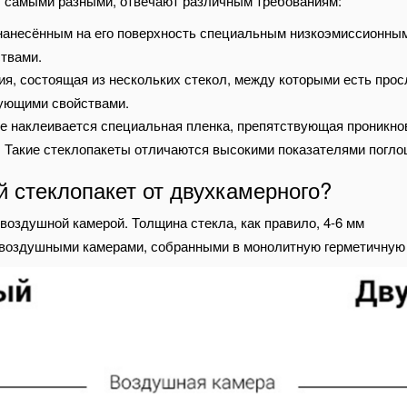
т самыми разными, отвечают различным требованиям:
с нанесённым на его поверхность специальным низкоэмиссионны
твами.
ия, состоящая из нескольких стекол, между которыми есть прос
рующими свойствами.
рое наклеивается специальная пленка, препятствующая проник
у. Такие стеклопакеты отличаются высокими показателями погл
 стеклопакет от двухкамерного?
й воздушной камерой. Толщина стекла, как правило, 4-6 мм
я воздушными камерами, собранными в монолитную герметичную